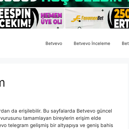
Betvevo
Betvevo İnceleme
Bet
m
rdan da erişilebilir. Bu sayfalarda Betvevo güncel
şvurusunu tamamlayan bireylerin erişim elde
vevo telegram gelişmiş bir altyapıya ve geniş bahis