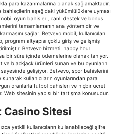
lıkla para kazanmalarına olanak sağlamaktadır.
 bahisçilerin aşağıdaki yükümlülüklere uyması
 mobil oyun bahisleri, canlı destek ve bonus
lemlerini tamamlamanın ana yöntemidir ve
çıkarmasını sağlar. Betvevo mobil, kullanıcıları
, program altyapısı çoklu giriş ve gelişmiş
ştirilmiştir. Betvevo hizmeti, happy hour
ısa bir süre içinde ödemelerine olanak tanıyor.
let ve blackjack ürünleri sunan ve bu oyunların
ı sayesinde gelişiyor. Betvevo, spor bahislerini
le sunarak kullanıcıların oyunlarından para
un oranlarla futbol bahisleri ve hiçbir ücret
 Web sitesinin yapısı bir tartışma konusudur.
 Casino Sitesi
ca yetkili kullanıcıların kullanabileceği şifre