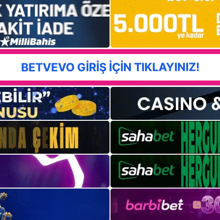
BETVEVO GİRİŞ İÇİN TIKLAYINIZ!