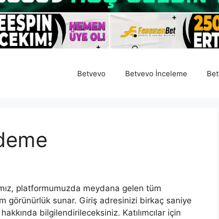
Betvevo
Betvevo İnceleme
Bet
Ödeme
ımız, platformumuzda meydana gelen tüm
m görünürlük sunar. Giriş adresinizi birkaç saniye
kkında bilgilendirileceksiniz. Katılımcılar için