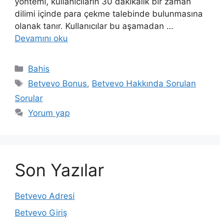
yöntemi, kullanıcıların 30 dakikalık bir zaman
dilimi içinde para çekme talebinde bulunmasına
olanak tanır. Kullanıcılar bu aşamadan …
Devamını oku
Kategoriler
Bahis
Etiketler
Betvevo Bonus
,
Betvevo Hakkında Sorulan
Sorular
Yorum yap
Son Yazılar
Betvevo Adresi
Betvevo Giriş