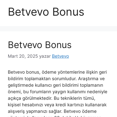
Betvevo Bonus
Betvevo Bonus
Mart 20, 2025
yazar
Betvevo
Betvevo bonus, ödeme yöntemlerine ilişkin geri
bildirim toplamaktan sorumludur. Araştırma ve
geliştirmede kullanıcı geri bildirimi toplamanın
önemi, bu forumların yaygın kullanımı nedeniyle
açıkça görülmektedir. Bu tekniklerin tümü,
kişisel hesabınızı veya kredi kartınızı kullanarak
alışveriş yapmanızı sağlar. Betvevo ödeme