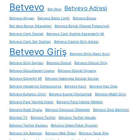
Betvevo
Betvevo Adresi
Bet Vevo
Betvevo Altyapı
Betvevo Bahis Limiti
Betvevo Bonus
Bet Vevo Bonus Şikayetleri
Betvevo Büyük Şikayet Potansiyeli
Betvevo Canlı Destek
Betvevo Canlı Rulette Kazanabilir Mi
Betvevo Canlı Set Oranları
Betvevo Casino Giriş Adresi
Betvevo Giriş
Betvevo Girişi Nasıl Açılır
Betvevo Giriş Sayfası
Betvevo Güncel
Betvevo Güncel Giriş
Betvevo Güncellenen Lisansı
Betvevo Güncel Oynanış
Betvevo Güvenilir Mi
Betvevo Hakkında Sorulan Sorular
Betvevo Hesabınız Dondurulursa
Betvevo Kayıt
Betvevo Kaç Oldu
Betvevo Kullanıcı Girişi
Betvevo Kupon Oluşturmak
Betvevo Mobil Giriş
Betvevo Para Yatırma İşlemi
Betvevo Para Çekme Yöntemi
Betvevo Rulet Oyunu
Betvevo Sorunsuz Ödemeler
Betvevo Spor Bahisleri
Betvevo TV
Betvevo Twitter
Betvevo Twitter Hesabı
Betvevo Twitter Kazancı
Betvevo Video Poker Oyunları
Betvevo Vip Bahisler
Betvevo Web Sitesi
Betvevo Yasal Site