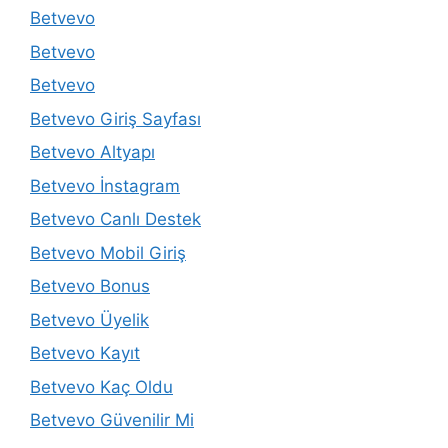
Betvevo
Betvevo
Betvevo
Betvevo Giriş Sayfası
Betvevo Altyapı
Betvevo İnstagram
Betvevo Canlı Destek
Betvevo Mobil Giriş
Betvevo Bonus
Betvevo Üyelik
Betvevo Kayıt
Betvevo Kaç Oldu
Betvevo Güvenilir Mi