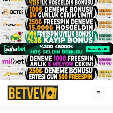
İçeriğe
atla
Menü