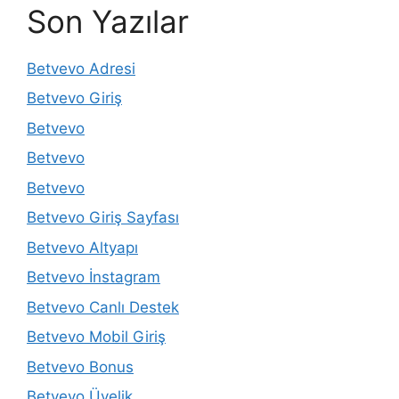
Son Yazılar
Betvevo Adresi
Betvevo Giriş
Betvevo
Betvevo
Betvevo
Betvevo Giriş Sayfası
Betvevo Altyapı
Betvevo İnstagram
Betvevo Canlı Destek
Betvevo Mobil Giriş
Betvevo Bonus
Betvevo Üyelik