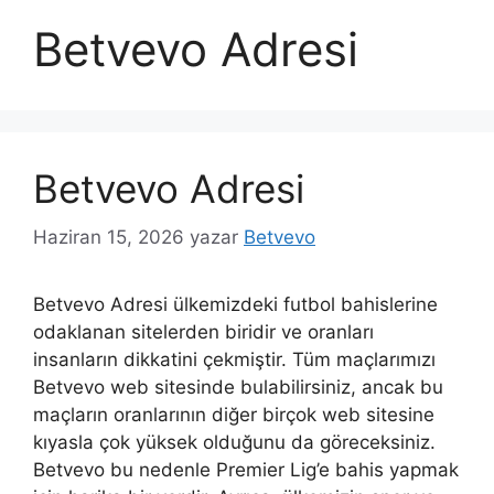
Betvevo Adresi
Betvevo Adresi
Haziran 15, 2026
yazar
Betvevo
Betvevo Adresi ülkemizdeki futbol bahislerine
odaklanan sitelerden biridir ve oranları
insanların dikkatini çekmiştir. Tüm maçlarımızı
Betvevo web sitesinde bulabilirsiniz, ancak bu
maçların oranlarının diğer birçok web sitesine
kıyasla çok yüksek olduğunu da göreceksiniz.
Betvevo bu nedenle Premier Lig’e bahis yapmak