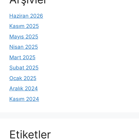
Haziran 2026
Kasım 2025
Mayıs 2025
Nisan 2025
Mart 2025
Şubat 2025
Ocak 2025
Aralık 2024
Kasım 2024
Etiketler