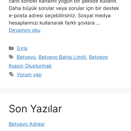
canlı sohbet kanalını yoğun bir şekilde kullanır.
Daha büyük sorular veya sorular için bir destek
e-posta adresi seçebilirsiniz. Sosyal medya
hesaplarınızı kullanarak farklı şovlara …
Devamını oku
Kategoriler
Giriş
Etiketler
Betvevo
,
Betvevo Bahis Limiti
,
Betvevo
Kupon Oluşturmak
Yorum yap
Son Yazılar
Betvevo Adresi