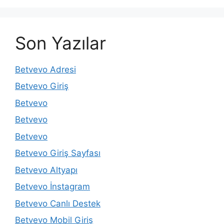
Son Yazılar
Betvevo Adresi
Betvevo Giriş
Betvevo
Betvevo
Betvevo
Betvevo Giriş Sayfası
Betvevo Altyapı
Betvevo İnstagram
Betvevo Canlı Destek
Betvevo Mobil Giriş