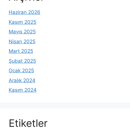
Haziran 2026
Kasım 2025
Mayıs 2025
Nisan 2025
Mart 2025
Şubat 2025
Ocak 2025
Aralık 2024
Kasım 2024
Etiketler