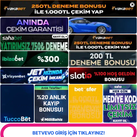
×
BETVEVO GİRİŞ İÇİN TIKLAYINIZ!