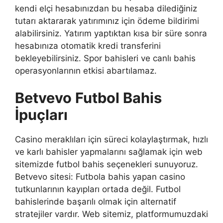
kendi elçi hesabınızdan bu hesaba dilediğiniz
tutarı aktararak yatırımınız için ödeme bildirimi
alabilirsiniz. Yatırım yaptıktan kısa bir süre sonra
hesabınıza otomatik kredi transferini
bekleyebilirsiniz. Spor bahisleri ve canlı bahis
operasyonlarının etkisi abartılamaz.
Betvevo Futbol Bahis
İpuçları
Casino meraklıları için süreci kolaylaştırmak, hızlı
ve karlı bahisler yapmalarını sağlamak için web
sitemizde futbol bahis seçenekleri sunuyoruz.
Betvevo sitesi: Futbola bahis yapan casino
tutkunlarının kayıpları ortada değil. Futbol
bahislerinde başarılı olmak için alternatif
stratejiler vardır. Web sitemiz, platformumuzdaki