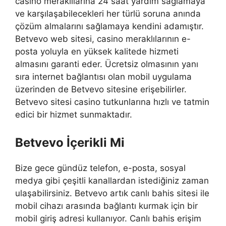
casino meraklılarına 24 saat yardım sağlamaya
ve karşılaşabilecekleri her türlü soruna anında
çözüm almalarını sağlamaya kendini adamıştır.
Betvevo web sitesi, casino meraklılarının e-
posta yoluyla en yüksek kalitede hizmeti
almasını garanti eder. Ücretsiz olmasının yanı
sıra internet bağlantısı olan mobil uygulama
üzerinden de Betvevo sitesine erişebilirler.
Betvevo sitesi casino tutkunlarına hızlı ve tatmin
edici bir hizmet sunmaktadır.
Betvevo İçerikli Mi
Bize gece gündüz telefon, e-posta, sosyal
medya gibi çeşitli kanallardan istediğiniz zaman
ulaşabilirsiniz. Betvevo artık canlı bahis sitesi ile
mobil cihazı arasında bağlantı kurmak için bir
mobil giriş adresi kullanıyor. Canlı bahis erişim