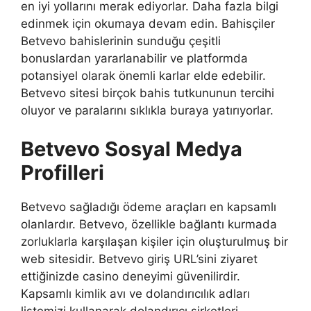
en iyi yollarını merak ediyorlar. Daha fazla bilgi
edinmek için okumaya devam edin. Bahisçiler
Betvevo bahislerinin sunduğu çeşitli
bonuslardan yararlanabilir ve platformda
potansiyel olarak önemli karlar elde edebilir.
Betvevo sitesi birçok bahis tutkununun tercihi
oluyor ve paralarını sıklıkla buraya yatırıyorlar.
Betvevo Sosyal Medya
Profilleri
Betvevo sağladığı ödeme araçları en kapsamlı
olanlardır. Betvevo, özellikle bağlantı kurmada
zorluklarla karşılaşan kişiler için oluşturulmuş bir
web sitesidir. Betvevo giriş URL’sini ziyaret
ettiğinizde casino deneyimi güvenilirdir.
Kapsamlı kimlik avı ve dolandırıcılık adları
listemizi kullanarak dolandırıcı şirketleri