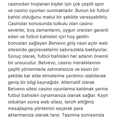
casinodan hoşlanan kişiler için çok çeşitli spor
ve casino oyunları sunmaktadır. Bunun bir futbol
bahisi olduğunu makul bir şekilde varsayabiliriz.
Casinolar konusunda tutkulu olan casino
severler, boş zamanlarını, uygun oranları garanti
eden ve futbol bahisleri için hoş geldin
bonusları sağlayan
Betvevo giriş nasıl açılır
web
sitesinde geçireceklerini sabırsızlıkla bekliyorlar.
Sonuç olarak, futbol bahisleri her adanın önemli
bir unsurudur. Betvevo, casino meraklılarının
çeşitli yöntemlerle zahmetsizce ve kesin bir
şekilde kar elde etmelerine yardımcı olabilecek
geniş bir bilgi kaynağıdır. Alternatif olarak
Betvevo sitesi casino oyunlarına katılmak yerine
futbol bahisleri oynamanıza olanak sağlar. Kayıt
olduktan sonra web sitesi, tercih ettiğiniz
mesajlaşma yöntemini seçerek para
aktarmanıza olanak tanır. Taşınma sonrasında